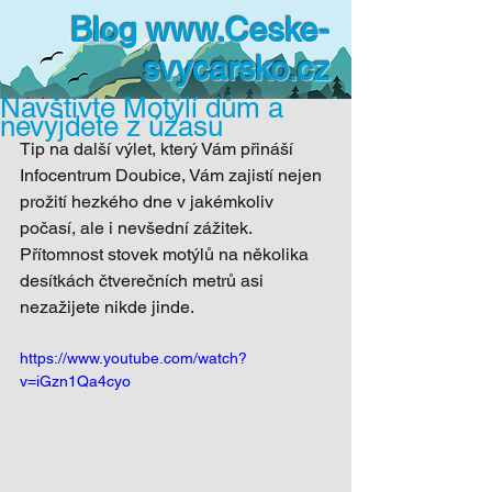
Blog
www.Ceske-
svycarsko.cz
Navštivte Motýlí dům a
nevyjdete z úžasu
Tip na další výlet, který Vám přináší 
Infocentrum Doubice, Vám zajistí nejen 
prožití hezkého dne v jakémkoliv 
počasí, ale i nevšední zážitek. 
Přítomnost stovek motýlů na několika 
desítkách čtverečních metrů asi 
nezažijete nikde jinde. 
https://www.youtube.com/watch?
v=iGzn1Qa4cyo