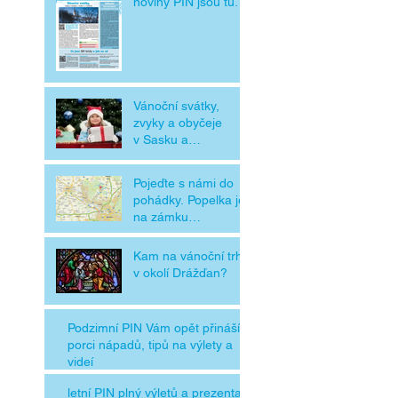
noviny PIN jsou tu.
Vánoční svátky,
zvyky a obyčeje
v Sasku a
v Čechách
Pojeďte s námi do
pohádky. Popelka je
na zámku
Moritzburg
Kam na vánoční trhy
v okolí Drážďan?
Podzimní PIN Vám opět přináší
porci nápadů, tipů na výlety a
videí
letní PIN plný výletů a prezentací