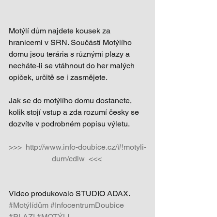
Motýlí dům najdete kousek za 
hranicemi v SRN. Součástí Motýlího 
domu jsou terária s různými plazy a 
necháte-li se vtáhnout do her malých 
opiček, určitě se i zasmějete. 
Jak se do motýlího domu dostanete, 
kolik stojí vstup a zda rozumí česky se 
dozvíte v podrobném popisu výletu. 
>>>  http://www.info-doubice.cz/#!motyli-
dum/cdlw  <<<
Video produkovalo STUDIO ADAX.
#Motýlídům
#InfocentrumDoubice
#PLAZI
#MOTÝLI