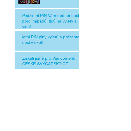
Podzimní PIN Vám opět přináší
porci nápadů, tipů na výlety a
videí
letní PIN plný výletů a prezentací
obcí v okolí
Získali jsme pro Vás doménu
CESKE-SVYCARSKO.CZ
Jsou tu pro Vás
nové noviny PIN
plné výletů
Na Dolský Mlýn se
dostanete po nové
lávce.