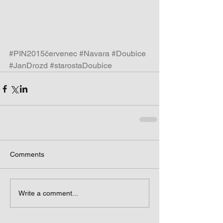
#PIN2015červenec
#Navara
#Doubice
#JanDrozd
#starostaDoubice
Comments
Write a comment...