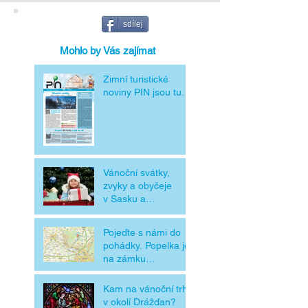
sdílej
Mohlo by Vás zajímat
Zimní turistické
noviny PIN jsou tu.
Vánoční svátky,
zvyky a obyčeje
v Sasku a
v Čechách
Pojeďte s námi do
pohádky. Popelka je
na zámku
Moritzburg
Kam na vánoční trhy
v okolí Drážďan?