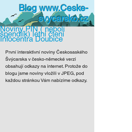
Blog
www.Ceske-
svycarsko.cz
Noviny PIN ( neboli
špendlík) letní čtení
Infocentra Doubice
První interaktivní noviny Českosaského 
Švýcarska v česko-německé verzi 
obsahují odkazy na internet. Protože do 
blogu jsme noviny vložili v JPEG, pod 
každou stránkou Vám nabízíme odkazy. 