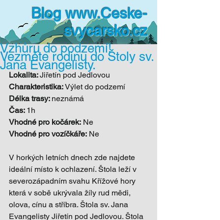
Blog
www.Ceske-
svycarsko.cz
Vzhůru do podzemí!
Vezměte rodinu do Štoly sv.
Jana Evangelisty.
Lokalita: 
Jiřetín pod Jedlovou 
Charakteristika: 
Výlet do podzemí 
Délka trasy: 
neznámá 
Čas: 
1h 
Vhodné pro kočárek:
 Ne 
Vhodné pro vozíčkáře:
 Ne 
V horkých letních dnech zde najdete 
ideální místo k ochlazení. Štola leží v 
severozápadním svahu Křížové hory 
která v sobě ukrývala žíly rud mědi, 
olova, cínu a stříbra. Štola sv. Jana 
Evangelisty Jiřetín pod Jedlovou. Štola 