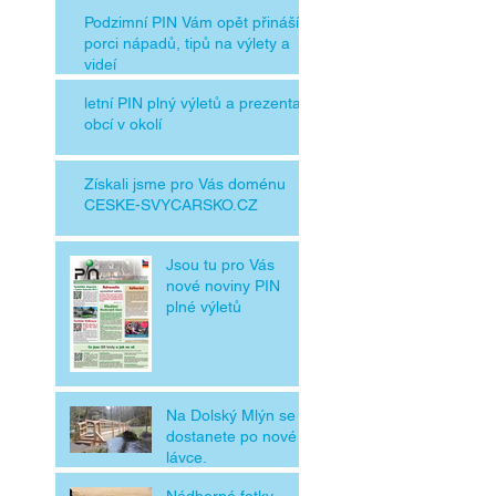
Podzimní PIN Vám opět přináší
porci nápadů, tipů na výlety a
videí
letní PIN plný výletů a prezentací
obcí v okolí
Získali jsme pro Vás doménu
CESKE-SVYCARSKO.CZ
Jsou tu pro Vás
nové noviny PIN
plné výletů
Na Dolský Mlýn se
dostanete po nové
lávce.