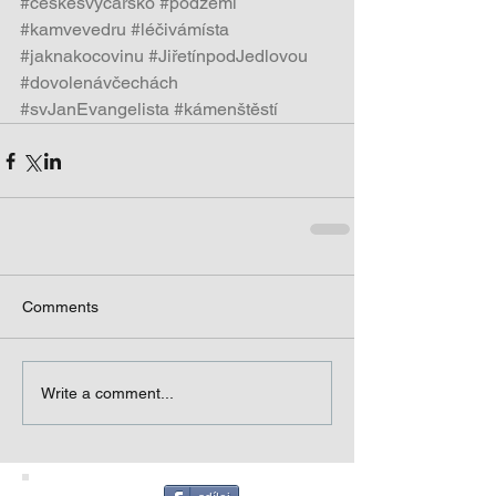
#českéšvýcarsko
#podzemí
#kamvevedru
#léčivámísta
#jaknakocovinu
#JiřetínpodJedlovou
#dovolenávčechách
#svJanEvangelista
#kámenštěstí
Comments
Write a comment...