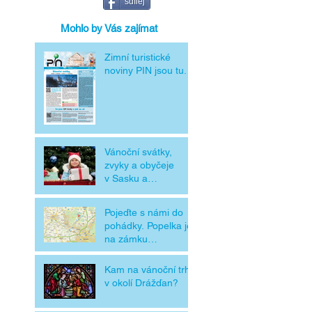
sdílej
Mohlo by Vás zajímat
Zimní turistické
noviny PIN jsou tu.
Vánoční svátky,
zvyky a obyčeje
v Sasku a
v Čechách
Pojeďte s námi do
pohádky. Popelka je
na zámku
Moritzburg
Kam na vánoční trhy
v okolí Drážďan?