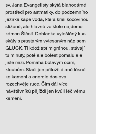
sv. Jana Evangelisty skýtá blahodárné 
prostředí pro astmatiky, do podzemního 
jezírka kape voda, která křísí kocovinou 
stižené, ale hlavně ve štole najdeme 
kámen Štěstí. Dohladka vyleštěný kus 
skály s prastarým vytesaným nápisem 
GLUCK. Ti kdož trpí migrénou, stávají 
tu minuty, poté ale bolest pomalu ale 
jistě mizí. Pomáhá bolavým očím, 
kloubům. Stačí jen přiložit dlaně těsně 
ke kameni a energie doslova 
rozechvěje ruce. Čím dál více 
návštěvníků přijíždí jen kvůli léčivému 
kameni. 