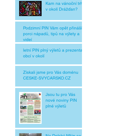
Kam na vánoční trhy
v okolí Drážďan?
Podzimní PIN Vám opět přináší
porci nápadů, tipů na výlety a
videí
letní PIN plný výletů a prezentací
obcí v okolí
Získali jsme pro Vás doménu
CESKE-SVYCARSKO.CZ
Jsou tu pro Vás
nové noviny PIN
plné výletů
Na Dolský Mlýn se