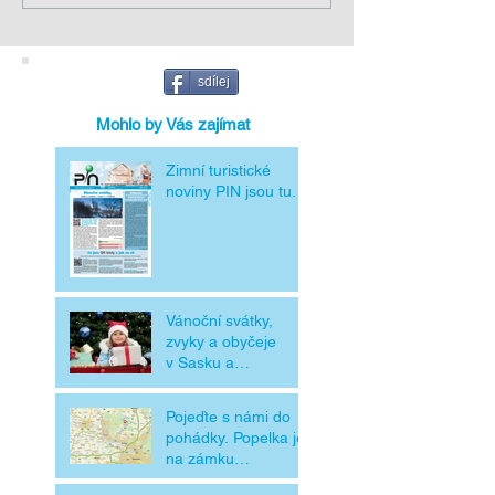
sdílej
Mohlo by Vás zajímat
Zimní turistické
noviny PIN jsou tu.
Vánoční svátky,
zvyky a obyčeje
v Sasku a
v Čechách
Pojeďte s námi do
pohádky. Popelka je
na zámku
Moritzburg