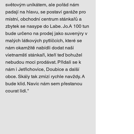
světovým unikátem, ale pořád nám 
padají na hlavu, se postaví garáže pro 
místní, obchodní centrum stánkařů a 
zbytek se nasype do Labe. Jo.A 100 tun 
bude určeno na prodej jako suvenýry v 
malých látkových pytlíčcích, které se 
nám okamžitě nabídli dodat naši 
vietnamští stánkaři, kteří teď bohužel 
nebudou moci prodávat. Přidali se k 
nám i Jetřichovice, Doubice a další 
obce. Skály tak zmizí rychle navždy. A 
bude klid. Navíc nám sem přestanou 
courat lidi." 