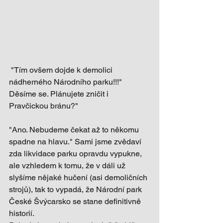
 "Tím ovšem dojde k demolici 
nádherného Národního parku!!!" 
Děsíme se. Plánujete zničit i 
Pravčickou bránu?"
"Ano. Nebudeme čekat až to někomu 
spadne na hlavu." Sami jsme zvědaví 
zda likvidace parku opravdu vypukne, 
ale vzhledem k tomu, že v dáli už 
slyšíme nějaké hučení (asi demoličních 
strojů), tak to vypadá, že Národní park 
České Švýcarsko se stane definitivně 
historií.