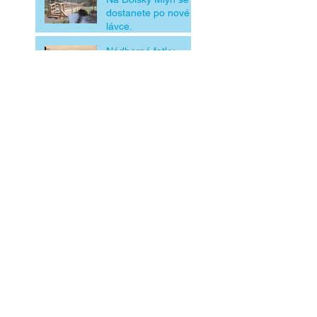
dostanete po nové
lávce.
Nádherné fotky
Severních Čech
Archi
v
December 2016
(1)
1 post
November 2016
(4)
4 posts
August 2016
(1)
1 post
July 2016
(1)
1 post
June 2016
(1)
1 post
April 2016
(6)
6 posts
March 2016
(4)
4 posts
February 2016
(3)
3 posts
December 2015
(2)
2 posts
November 2015
(3)
3 posts
October 2015
(1)
1 post
September 2015
(3)
3 posts