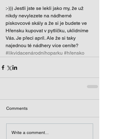
:-))) Jestli jste se lekli jako my, že už 
nikdy nevylezete na nádherné 
pískovcové skály a že si je budete ve 
Hřensku kupovat v pytlíčku, uklidníme 
Vás. Je přeci apríl. Ale že si taky 
najednou té nádhery více ceníte?
#likvidacenárodníhoparku
#hřensko
Comments
Write a comment...