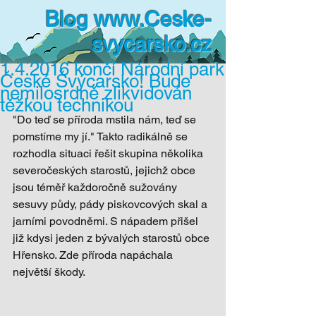
Blog
www.Ceske-
svycarsko.cz
1.4.2016 končí Národní park
České Švýcarsko! Bude
nemilosrdně zlikvidován
těžkou technikou
"Do teď se příroda mstila nám, teď se 
pomstíme my jí." Takto radikálně se 
rozhodla situaci řešit skupina několika 
severočeských starostů, jejichž obce 
jsou téměř každoročně sužovány 
sesuvy půdy, pády piskovcových skal a 
jarními povodněmi. S nápadem přišel 
již kdysi jeden z bývalých starostů obce 
Hřensko. Zde příroda napáchala 
největší škody. 