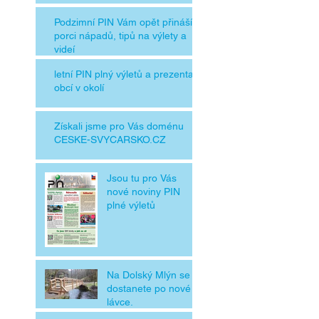
Podzimní PIN Vám opět přináší
porci nápadů, tipů na výlety a
videí
letní PIN plný výletů a prezentací
obcí v okolí
Získali jsme pro Vás doménu
CESKE-SVYCARSKO.CZ
Jsou tu pro Vás
nové noviny PIN
plné výletů
Na Dolský Mlýn se
dostanete po nové
lávce.