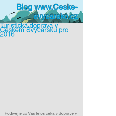
Blog
www.Ceske-
svycarsko.cz
Turistická doprava v
Českém Švýcarsku pro
2016
Podívejte co Vás letos čeká v dopravě v 