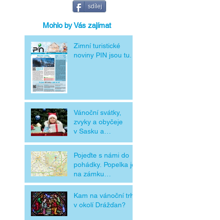
sdílej
Mohlo by Vás zajímat
Zimní turistické
noviny PIN jsou tu.
Vánoční svátky,
zvyky a obyčeje
v Sasku a
v Čechách
Pojeďte s námi do
pohádky. Popelka je
na zámku
Moritzburg
Kam na vánoční trhy
v okolí Drážďan?