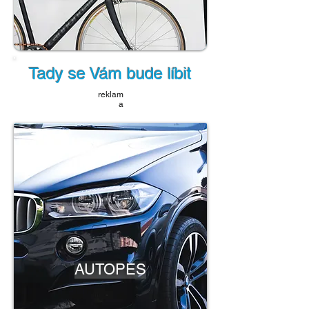
Tady se Vám bude líbit
reklam
a
AUTOPES