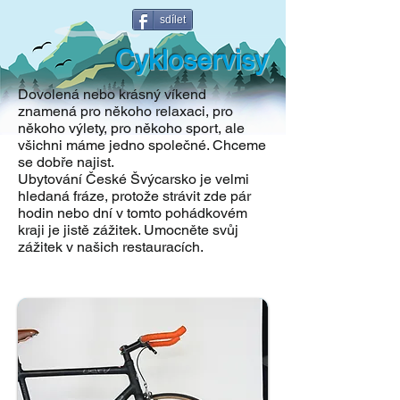
sdílet
Cykloservisy
Dovolená nebo krásný víkend
znamená pro někoho relaxaci, pro
někoho výlety, pro někoho sport, ale
všichni máme jedno společné. Chceme
se dobře najist.
Ubytování České Švýcarsko je velmi
hledaná fráze, protože strávit zde pár
hodin nebo dní v tomto pohádkovém
kraji je jistě zážitek. Umocněte svůj
zážitek v našich restauracích.