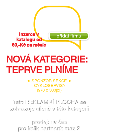
Inzerce v
přidat firmu
katalogu od
60,-Kč za měsíc
NOVÁ KATEGORIE:
TEPRVE PLNÍME
◄ SPONZOR SEKCE ►
CYKLOSERVISY
(970 x 300px)
Tato REKLAMNÍ PLOCHA se
zobrazuje cíleně v této kategorii
prodej: na čas
pro kolik partnerů: max 2