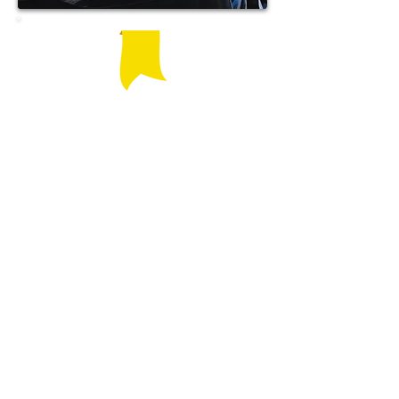
Jak se u nás orientovat? Během
aktuální BETA verze přidáváme zařízení
a oslovujeme je, aby s námi navázaly
spolupráci a měly plně vyplněné karty s
aktuálními informcemi. U zařízení, kde
tyto informace mít nebudeme, uvedeme
pouze základní katalogovou kartičku a
v Infocentrum Doubice Vám poradí kde
je aktuálně poptávanou službu můžete
vuyžít
Pokud Vám zde nějaké zařízení chybí,
tlačítkem přidat firmu se dostanete do
formuláře a my budeme již zařízení
kontaktovat.