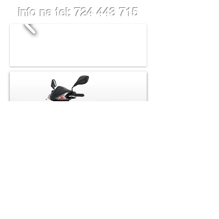
info na tel:
724 443 715
Půjčovna skůtrů Doubice