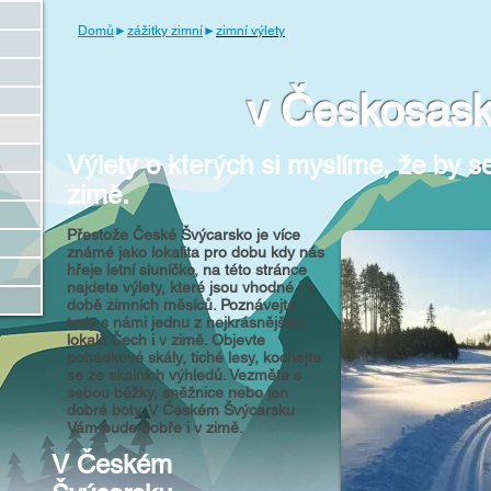
Domů
►
zážitky zimní
►
zimní výlety
v Českosas
Výlety o kterých si myslíme, že by se
zimě.
Přestože České Švýcarsko je více
známé jako lokalita pro dobu kdy nás
hřeje letní sluníčko, na této stránce
najdete výlety, které jsou vhodné i v
době zimních měsíců. Poznávejte
tedy s námi jednu z nejkrásnějších
lokalit Čech i v zimě. Objevte
pohádkové skály, tiché lesy, kochejte
se ze skalních výhledů. Vezměte s
sebou běžky, sněžnice nebo jen
dobré boty. V Českém Švýcarsku
Vám bude dobře i v zimě.
V Českém