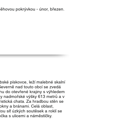
něhovou pokrývkou - únor, březen.
ské pískovce, leží malebné skalní
everně nad touto obcí se zvedá
hu do otevřené krajiny s výhledem
ěny nadmořské výšky 613 metrů a v
istická chata. Za hradbou stěn se
 okny a bránami. Celá oblast,
u síť úzkých soutěsek a roklí se
ečka s ulicemi a náměstíčky.