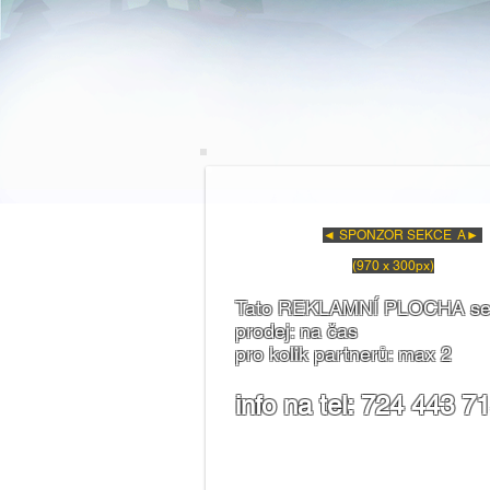
◄ SPONZOR SEKCE A►
(970 x 300px)
Tato REKLAMNÍ PLOCHA se zob
prodej: na čas
pro kolik partnerů: max 2
info na tel: 724 443 7