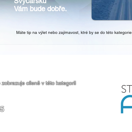
Švýcarsku
Vám bude dobře.
Máte tip na výlet nebo zajímavost, ktré by se do této kategorie
razuje cíleně v této kategorii
15