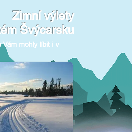
Zimní výlety
kém Švýcarsku
 Vám mohly líbit i v