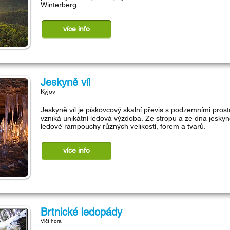
Winterberg.
více info
Jeskyně víl
Kyjov
Jeskyně víl je pískovcový skalní převis s podzemními pros
vzniká unikátní ledová výzdoba. Ze stropu a ze dna jeskyně
ledové rampouchy různých velikostí, forem a tvarů.
více info
Brtnické ledopády
Vlčí hora