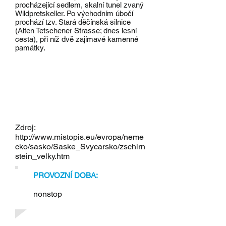
procházející sedlem, skalní tunel zvaný
Wildpretskeller. Po východním úbočí
prochází tzv. Stará děčínská silnice
(Alten Tetschener Strasse; dnes lesní
cesta), při níž dvě zajímavé kamenné
památky.
Zdroj:
http://www.mistopis.eu/evropa/neme
cko/sasko/Saske_Svycarsko/zschirn
stein_velky.htm
PROVOZNÍ DOBA:
nonstop