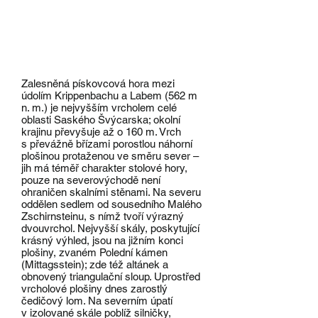
Zalesněná pískovcová hora mezi
údolím Krippenbachu a Labem (562 m
n. m.) je nejvyšším vrcholem celé
oblasti Saského Švýcarska; okolní
krajinu převyšuje až o 160 m. Vrch
s převážně břízami porostlou náhorní
plošinou protaženou ve směru sever –
jih má téměř charakter stolové hory,
pouze na severovýchodě není
ohraničen skalními stěnami. Na severu
oddělen sedlem od sousedního Malého
Zschirnsteinu, s nímž tvoří výrazný
dvouvrchol. Nejvyšší skály, poskytující
krásný výhled, jsou na jižním konci
plošiny, zvaném Polední kámen
(Mittagsstein); zde též altánek a
obnovený triangulační sloup. Uprostřed
vrcholové plošiny dnes zarostlý
čedičový lom. Na severním úpatí
v izolované skále poblíž silničky,