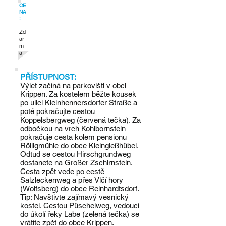
CE
NA
:
Zd
ar
m
a
PŘÍSTUPNOST:
Výlet začíná na parkovišti v obci
Krippen. Za kostelem běžte kousek
po ulici Kleinhennersdorfer Straße a
poté pokračujte cestou
Koppelsbergweg (červená tečka). Za
odbočkou na vrch Kohlbornstein
pokračuje cesta kolem pensionu
Rölligmühle do obce Kleingießhübel.
Odtud se cestou Hirschgrundweg
dostanete na Großer Zschirnstein.
Cesta zpět vede po cestě
Salzleckenweg a přes Vlčí hory
(Wolfsberg) do obce Reinhardtsdorf.
Tip: Navštivte zajímavý vesnický
kostel. Cestou Püschelweg, vedoucí
do úkolí řeky Labe (zelená tečka) se
vrátíte zpět do obce Krippen.