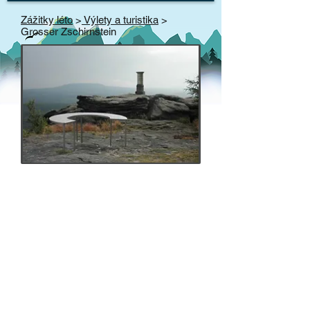
Zážitky léto
>
Výlety a turistika
>
Grosser Zschirnstein
GROSSER
ZSCHIRNSTEIN
Reinhardtsdorf-Schöna - Sasko