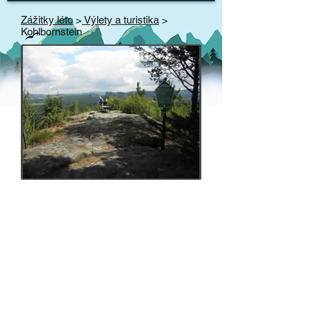
Zážitky léto
>
Výlety a turistika
>
Kohlbornstein
Kohlbornstein
Gohrisch