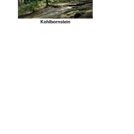
Kohlbornstein
image008.jpg