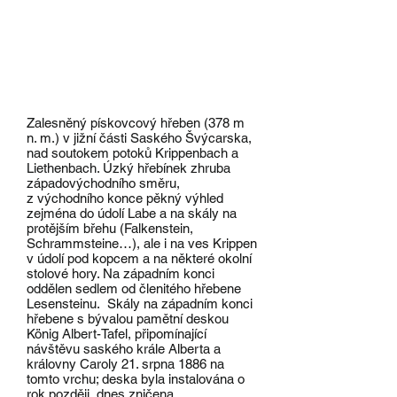
Zalesněný pískovcový hřeben (378 m
n. m.) v jižní části Saského Švýcarska,
nad soutokem potoků Krippenbach a
Liethenbach. Úzký hřebínek zhruba
západovýchodního směru,
z východního konce pěkný výhled
zejména do údolí Labe a na skály na
protějším břehu (Falkenstein,
Schrammsteine…), ale i na ves Krippen
v údolí pod kopcem a na některé okolní
stolové hory. Na západním konci
oddělen sedlem od členitého hřebene
Lesensteinu. Skály na západním konci
hřebene s bývalou pamětní deskou
König Albert-Tafel, připomínající
návštěvu saského krále Alberta a
královny Caroly 21. srpna 1886 na
tomto vrchu; deska byla instalována o
rok později, dnes zničena.