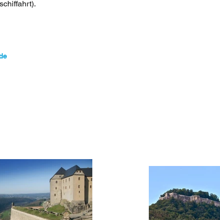
hiffahrt).
.de