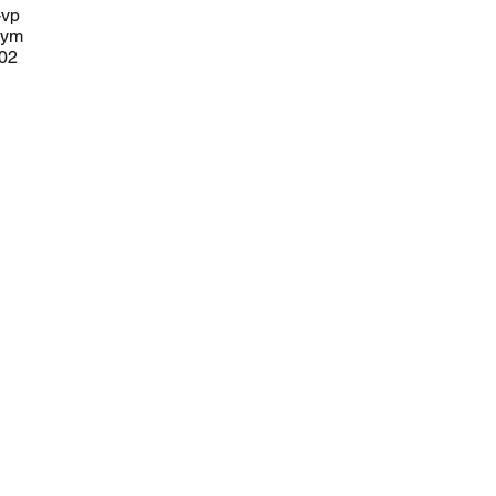
-vp
lym
u02