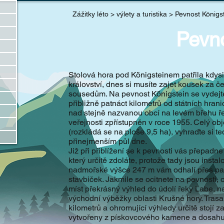
Zážitky léto > výlety a turistika > Pevnost Königs
Pevno
Stolová hora pod Königsteinem patřila kdy
království, dnes si musíte zajet kousek za
sousedům. Na pevnost Königstein se vydej
přibližně patnáct kilometrů od státních hran
nad stejně nazvanou obcí na levém břehu řek
veřejnosti zpřístupněn v roce 1955. Celý obj
(rozkládá se na ploše 9,5 ha), vyhraďte si t
přinejmenším půl dne.
Již při přiblížení se k pevnosti vás přepadn
který určitě zdoláte, protože tady jsou insta
nadmořské výšce 247 m vám odhalí přes pa
stavbiček. Jakmile se ocitnete na pevnosti,
míst překrásný výhled do údolí řeky Labe, 
východní výběžky oblasti Krušné hory. Tras
kilometrů a ohromující výhledy určitě stojí 
vytvořeny z pískovcového kamene a dosahuj