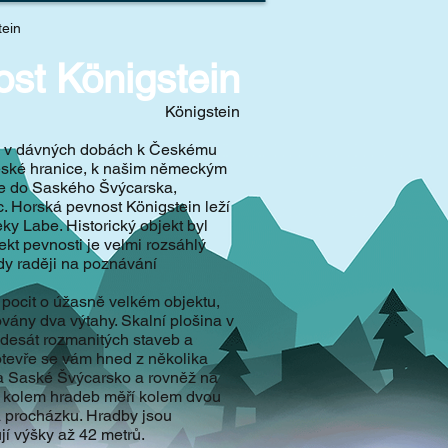
tein
st Königstein
Königstein
si v dávných dobách k Českému
 české hranice, k našim německým
te do Saského Švýcarska,
ic. Horská pevnost Königstein leží
y Labe. Historický objekt byl
ekt pevnosti je velmi rozsáhlý
edy raději na poznávání
e pocit o úžasně velkém objektu,
lovány dva výtahy. Skalní plošina v
desát rozmanitých staveb a
 otevře se vám hned z několika
na Saské Švýcarsko a rovněž na
a kolem hradeb měří kolem dvou
za procházku. Hradby jsou
í výšky až 42 metrů.