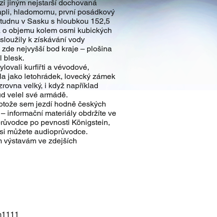
ezi jiným nejstarší dochovaná
apli, hladomornu, první posádkový
studnu v Sasku s hloubkou 152,5
na o objemu kolem osmi kubických
sloužily k získávání vody
 zde nejvyšší bod kraje – plošina
 blesk.
ovali kurfiřti a vévodové,
la jako letohrádek, lovecký zámek
zrovna velký, i když například
d velel své armádě.
protože sem jezdí hodně českých
 – informační materiály obdržíte ve
 průvodce po pevnosti Königstein,
t si můžete audioprůvodce.
m výstavám ve zdejších
rm1111