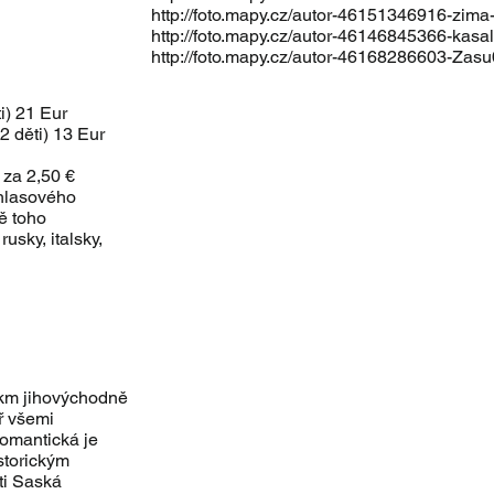
http://foto.mapy.cz/autor-46151346916-zima
http://foto.mapy.cz/autor-46146845366-kasa
http://foto.mapy.cz/autor-46168286603-Zas
i) 21 Eur
2 děti) 13 Eur
 za 2,50 €
 hlasového
ě toho
usky, italsky,
 km jihovýchodně
ř všemi
romantická je
storickým
ti Saská