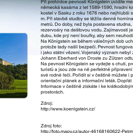
Při prohlídce pevnosti Königstein uvidíte m
německá kasárna z let 1589-1590, hradní k
kostel v Sasku z roku 1676 nebo nejhlubší 
m. Při stavbě studby se těžila denně horni
metrů. Do doby, než byla postavena studna, 
rezervoáry na dešťovou vodu. Zajímavostí je
dubu, kde prý není bouřky, aby sem neuhodil
Na Königstein se během válečných dob uchyl
protože tady našli bezpečí. Pevnost fungova
i jako státní vězení. Vojenský význam nebyl 
Johann Eberhard von Droste zu Zützen odtu
Na pevnost Königstein se vydejte s chutí, 
turistů a jsou zde na ně perfektně připraveni
své rodné řeči. Pořídit si v češtině můžete i
orientační plánek a informační leták. Dopřá
Informace v češtině získáte i ke krátkodobý
prostorách.
Zdroj:
http://www.koenigstein.cz/
Zdroj foto:
http://foto.mapy.cz/autor-46168160622-Pet