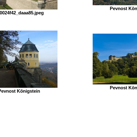
Pevnost Kön
0024f42_daaa85.jpeg
Pevnost Kön
Pevnost Königstein