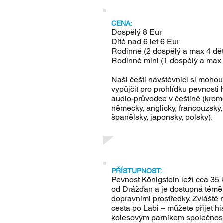
CENA:
Dospělý 8 Eur
Dítě nad 6 let 6 Eur
Rodinné (2 dospělý a max 4 dět
Rodinné mini (1 dospělý a max 
Naši čeští návštěvníci si mohou
vypůjčit pro prohlídku pevnosti
audio-průvodce v češtině (krom
německy, anglicky, francouzsky, r
španělsky, japonsky, polsky).
PŘÍSTUPNOST:
Pevnost Königstein leží cca 35
od Drážďan a je dostupná témě
dopravními prostředky. Zvláště 
cesta po Labi – můžete přijet hi
kolesovým parníkem společnos