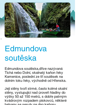
Edmundova
soutěska
Edmundova soutěska,dříve nazývaná
Tichá nebo Dolní, skalnatý kaňon řeky
Kamenice, poslední ze tří soutěsek na
dolním toku řeky, východně od Hřenska.
Její stěny tvoří strmé, často kolmé skalní
stěny, vystupující nad úroveň hladiny do
výšky 50 až 150 metrů, s dobře patrným
kvádrovým rozpadem pískovců, některé
balvany se sesuly na dno kaňonu.