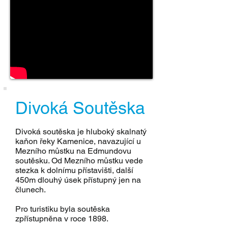
Divoká Soutěska
Divoká soutěska je hluboký skalnatý
kaňon řeky Kamenice, navazující u
Mezního můstku na Edmundovu
soutěsku. Od Mezního můstku vede
stezka k dolnímu přístavišti, další
450m dlouhý úsek přístupný jen na
člunech.
Pro turistiku byla soutěska
zpřístupněna v roce 1898.