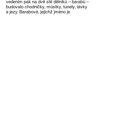
vedením pak na dvě stě dělníků – barabů –
budovalo chodníčky, můstky, tunely, lávky
a jezy. Barabové, jejichž jméno je
odvozeno od jména biblického lotra
Barabáše, byli původně železniční dělníci,
kteří vykonávali nejtěžší práce při budování
tunelů, například v Alpách. Byla to
zajímavá komunita, proslulá svým
kočovným životem, nebezpečnou prací a
svéráznou tradicí. Tunely pro pěší v oblasti
kaňonu Kamenice vykutali během několika
zimních měsíců tak, že pískovcovou skálu
nejprve zahřívali ohněm a pak ji prudce
zchlazovali vodou, takže kámen popraskal
a bylo možné ho vylámat. Na zpřístupnění
soutěsek se podílel i Horský spolek pro
České Švýcarsko.Jako první úsek byla
roku 1890 otevřena asi 500 m dlouhá
Edmundova neboli Tichá soutěska a v
návaznosti vznikla i restaurace. Vody
soutěsky tehdy brázdilo pět lodiček, které
řídili převozníci s bidly, oblečení v
námořnických stejnokrojích. O osm let
později skončily úpravy i 250 m dlouhé
Divoké soutěsky. Obliba této lokality i
nadále stoupala, což dokládají i písemné
prameny z dvacátých let 20. století. V té