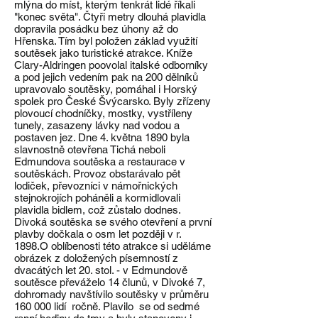
mlýna do míst, kterým tenkrát lidé říkali
"konec světa". Čtyři metry dlouhá plavidla
dopravila posádku bez úhony až do
Hřenska. Tím byl položen základ využití
soutěsek jako turistické atrakce. Kníže
Clary-Aldringen poovolal italské odborníky
a pod jejich vedením pak na 200 dělníků
upravovalo soutěsky, pomáhal i Horský
spolek pro České Švýcarsko. Byly zřízeny
plovoucí chodníčky, mostky, vystříleny
tunely, zasazeny lávky nad vodou a
postaven jez. Dne 4. května 1890 byla
slavnostně otevřena Tichá neboli
Edmundova soutěska a restaurace v
soutěskách. Provoz obstarávalo pět
lodiček, převozníci v námořnických
stejnokrojích poháněli a kormidlovali
plavidla bidlem, což zůstalo dodnes.
Divoká soutěska se svého otevření a první
plavby dočkala o osm let později v r.
1898.O oblíbenosti této atrakce si uděláme
obrázek z doložených písemností z
dvacátých let 20. stol. - v Edmundově
soutěsce převáželo 14 člunů, v Divoké 7,
dohromady navštívilo soutěsky v průměru
160 000 lidí ročně. Plavilo se od sedmé