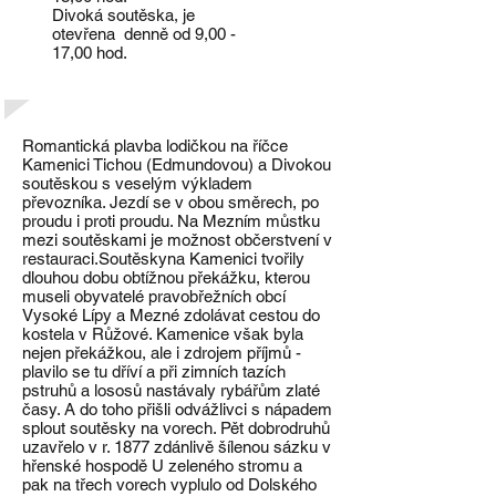
Divoká soutěska, je
otevřena denně od 9,00 -
17,00 hod.
Romantická plavba lodičkou na říčce
Kamenici Tichou (Edmundovou) a Divokou
soutěskou s veselým výkladem
převozníka. Jezdí se v obou směrech, po
proudu i proti proudu. Na Mezním můstku
mezi soutěskami je možnost občerstvení v
restauraci.Soutěskyna Kamenici tvořily
dlouhou dobu obtížnou překážku, kterou
museli obyvatelé pravobřežních obcí
Vysoké Lípy a Mezné zdolávat cestou do
kostela v Růžové. Kamenice však byla
nejen překážkou, ale i zdrojem příjmů -
plavilo se tu dříví a při zimních tazích
pstruhů a lososů nastávaly rybářům zlaté
časy. A do toho přišli odvážlivci s nápadem
splout soutěsky na vorech. Pět dobrodruhů
uzavřelo v r. 1877 zdánlivě šílenou sázku v
hřenské hospodě U zeleného stromu a
pak na třech vorech vyplulo od Dolského