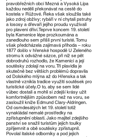
pravobřežních obcí Mezná a Vysoká Lípa
každou neděli překonávat na cestě do
kostela v Růžové. Řeka však sloužila také
jako zdroj obživy; rybáři v ní chytali pstruhy
a lososy a dřevaři jejího proudu využívali
pro plavení dříví.Teprve koncem 19. století
byla Kamenice lépe prozkoumána a
zanedlouho sem přišli první turisté. Tomu
však předcházela zajímavá příhoda – roku
1877 došlo v hřenské hospodě U Zeleného
stromu k odvážné sázce, při níž se pět
dobrodruhů rozhodlo, že Kamenici a její
soutěsky zdolají na voru. Tři plavidla je
skutečně bez větších problémů dopravila
od Dolského mlýna až do Hřenska a tak
vlastně vznikla tradice využití soutěsek pro
turistické účely.O to, aby se sem lidé
vůbec dostali a mohli si zdejší krásy užít
komfortnějším způsobem než na voru, se
zasloužil kníže Edmund Clary-Aldringen.
Od osmdesátých let 19. století totiž
vynakládal nemalé prostředky na
zpřístupnění oblasti. Jako majitel zdejšího
panství se snažil turistům jejich toulky
zpříjemnit a obě soutěsky zpřístupnil.
Povolal italské odborníky a pod jejich