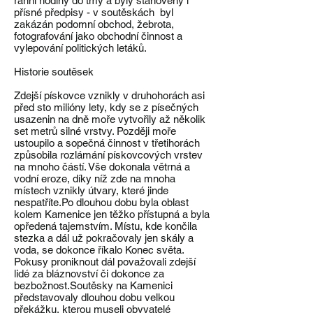
ranní hodiny do tmy a byly stanoveny i
přísné předpisy - v soutěskách byl
zakázán podomní obchod, žebrota,
fotografování jako obchodní činnost a
vylepování politických letáků.
Historie soutěsek
Zdejší pískovce vznikly v druhohorách asi
před sto milióny lety, kdy se z písečných
usazenin na dně moře vytvořily až několik
set metrů silné vrstvy. Později moře
ustoupilo a sopečná činnost v třetihorách
způsobila rozlámání pískovcových vrstev
na mnoho částí. Vše dokonala větrná a
vodní eroze, díky níž zde na mnoha
místech vznikly útvary, které jinde
nespatříte.Po dlouhou dobu byla oblast
kolem Kamenice jen těžko přístupná a byla
opředená tajemstvím. Místu, kde končila
stezka a dál už pokračovaly jen skály a
voda, se dokonce říkalo Konec světa.
Pokusy proniknout dál považovali zdejší
lidé za bláznovství či dokonce za
bezbožnost.Soutěsky na Kamenici
představovaly dlouhou dobu velkou
překážku, kterou museli obyvatelé