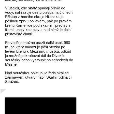
V úseku, kde skály spadají přímo do
vody, nahrazuje cestu plavba na člunech.
Přístup z horního okraje Hřenska je
pěšinou zprvu po levém, pak po pravém
břehu Kamenice pod skalními převisy s
třemi tunely ke splavu, nad nímž je dolní
přístaviště člunů.
Po vodě je možné urazit další úsek 960
m, na který navazuje pěší stezka po
levém břehu k Meznímu můstku, odkud
je možné pokračovat dál do Divoké
soutěsky nebo vystoupit po schodech do
Mezné.
Nad soutěskou vystupuje řada skal se
zajímavými útvary, např. Skalní rodina či
Strážce.