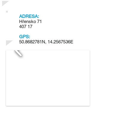
ADRESA:
Hřensko 71
407 17
GPS:
50.8682781N, 14.2567536E