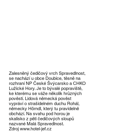
Doubice
Zalesněný čedičový vrch Spravedlnost,
se nachází u obce Doubice, těsně na
rozhraní NP České Švýcarsko a CHKO
Lužické Hory. Je to bývalé popraviště,
ke kterému se váže několik hrůzných
pověstí. Lidová německá pověst
vypráví o strašidelném duchu Rohál,
německy Hörndl, který tu pravidelně
obchází. Na svahu pod horou je
skalisko z pěti čedičových sloupů
nazvané Malá Spravedlnost.
Zdroj
www.hotel-jef.cz