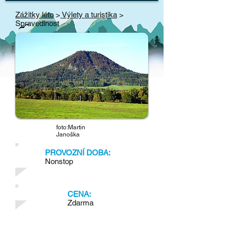
Zážitky léto
>
Výlety a turistika
>
Spravedlnost
foto:Martin
Janoška
PROVOZNÍ DOBA:
Nonstop
CENA:
Zdarma
Spravedlnost