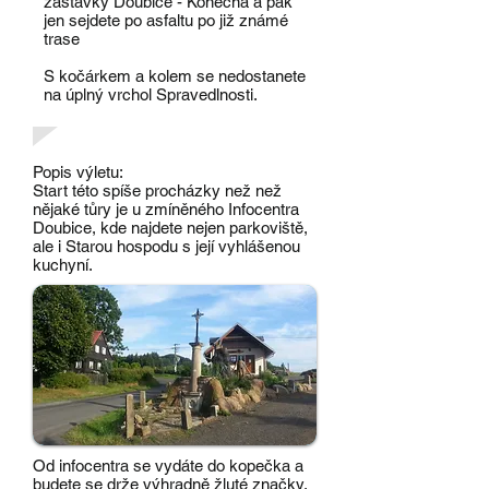
zastávky Doubice - Konečná a pak
jen sejdete po asfaltu po již známé
trase
S kočárkem a kolem se nedostanete
na úplný vrchol Spravedlnosti.
Popis výletu:
Start této spíše procházky než než
nějaké tůry je u zmíněného Infocentra
Doubice, kde najdete nejen parkoviště,
ale i Starou hospodu s její vyhlášenou
kuchyní.
Od infocentra se vydáte do kopečka a
budete se drže výhradně žluté značky,