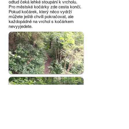
odtud čeká lehké stoupání k vrcholu.
Pro městské kočárky zde cesta končí.
Pokud kočárek, který něco vydrží
můžete ještě chvíli pokračovat, ale
každopádně na vrchol s kočárkem
nevyyjedete.
Cestou můžete přemýšlet jak asi bylo