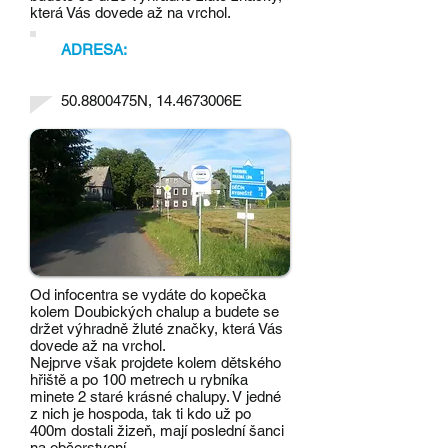
která Vás dovede až na vrchol.
ADRESA:
50.8800475N, 14.4673006E
Od infocentra se vydáte do kopečka
kolem Doubických chalup a budete se
držet výhradně žluté značky, která Vás
dovede až na vrchol.
Nejprve však projdete kolem dětského
hřiště a po 100 metrech u rybníka
minete 2 staré krásné chalupy. V jedné
z nich je hospoda, tak ti kdo už po
400m dostali žizeň, mají poslední šanci
na občerstvení.