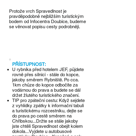
Protože vrch Spravedlnost je
pravděpodobně nejbližším turistickým
bodem od Infocentra Doubice, budeme
se věnovat popisu cesty podrobněji.
PŘÍSTUPNOST:
U rybníka před hotelem JEF, půjdete
rovně přes silnici - stále do kopce,
jakoby směrem Rybniště. Po cca.
1km chůze do kopce odbočíte za
vodárnou do prava a budete se dál
držet žlutého turistického značení.
TIP pro zpáteční cestu: Když sejdete
z vyhlídky zpátky k informační tabuli
a turistickému rozcestníku, dejte se
do prava po cestě směrem na
Chřibskou...Držte se stále jakoby
jste chtěli Spravedlnost obejít kolem
dokola...Vyjdete u autobusové