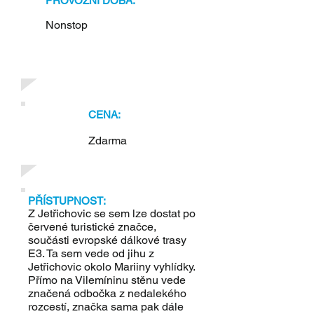
PROVOZNÍ DOBA:
Nonstop
CENA:
Zdarma
PŘÍSTUPNOST:
Z Jetřichovic se sem lze dostat po
červené turistické značce,
součásti evropské dálkové trasy
E3. Ta sem vede od jihu z
Jetřichovic okolo Mariiny vyhlídky.
Přímo na Vilemíninu stěnu vede
značená odbočka z nedalekého
rozcestí, značka sama pak dále