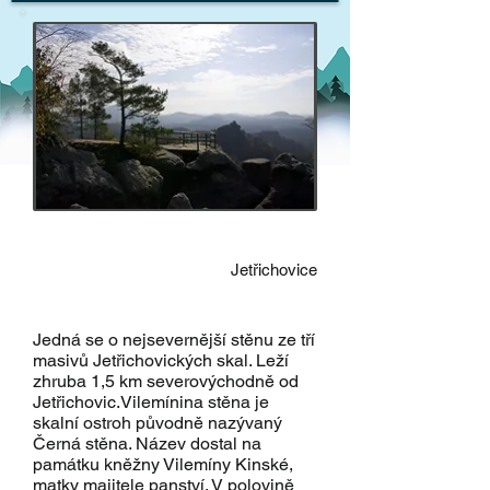
Vileminina vyhlídka
Jetřichovice
Jedná se o nejsevernější stěnu ze tří
masivů Jetřichovických skal. Leží
zhruba 1,5 km severovýchodně od
Jetřichovic.Vilemínina stěna je
skalní ostroh původně nazývaný
Černá stěna. Název dostal na
památku kněžny Vilemíny Kinské,
matky majitele panství. V polovině