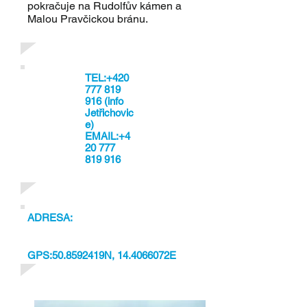
pokračuje na Rudolfův kámen a
Malou Pravčickou bránu.
TEL:
+420
777 819
916
(info
Jetřichovic
e)
EMAIL:
+4
20 777
819 916
ADRESA:
GPS:50.8592419N, 14.4066072E