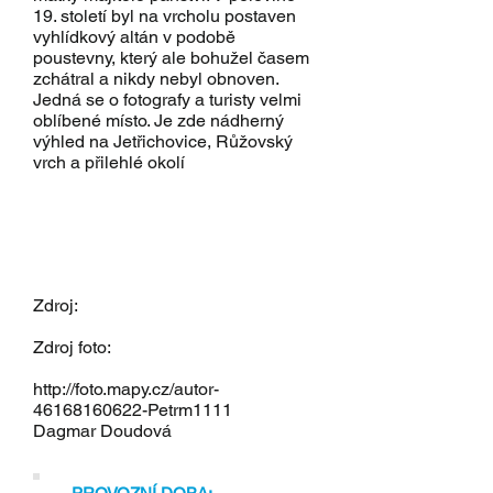
19. století byl na vrcholu postaven
vyhlídkový altán v podobě
poustevny, který ale bohužel časem
zchátral a nikdy nebyl obnoven.
Jedná se o fotografy a turisty velmi
oblíbené místo. Je zde nádherný
výhled na Jetřichovice, Růžovský
vrch a přilehlé okolí
Zdroj:
Zdroj foto:
http://foto.mapy.cz/autor-
46168160622-Petrm1111
Dagmar Doudová