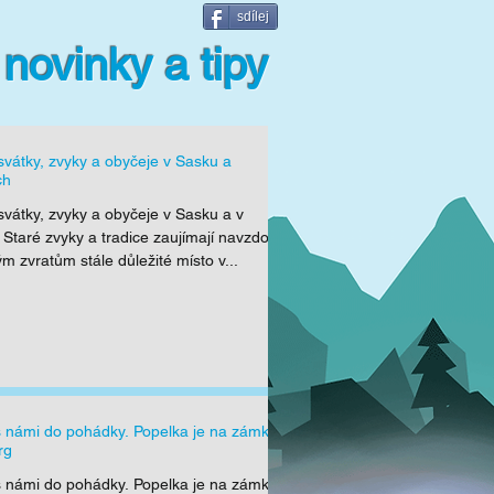
sdílej
 novinky a tipy
svátky, zvyky a obyčeje v Sasku a
ch
svátky, zvyky a obyčeje v Sasku a v
Staré zvyky a tradice zaujímají navzdory
ým zvratům stále důležité místo v...
s námi do pohádky. Popelka je na zámku
rg
s námi do pohádky. Popelka je na zámku