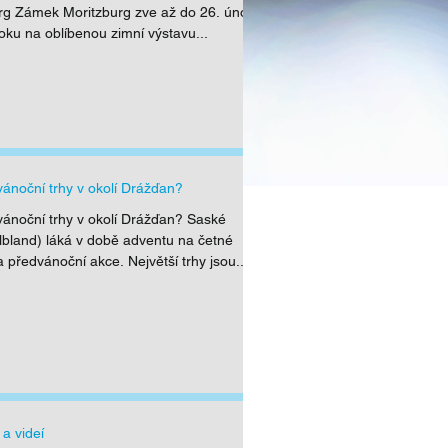
rg Zámek Moritzburg zve až do 26. února
roku na oblíbenou zimní výstavu...
N 2016 01 - zimní
Závody koloběžek
Poj
ení z Infocentra u
aneb v Doubici se baví
výl
aré hospody
nejen turisté, ale i
VÝ
oubice
místní
Č
ŠV
ánoční trhy v okolí Drážďan?
ánoční trhy v okolí Drážďan? Saské
Elbland) láká v době adventu na četné
 předvánoční akce. Největší trhy jsou...
a videí