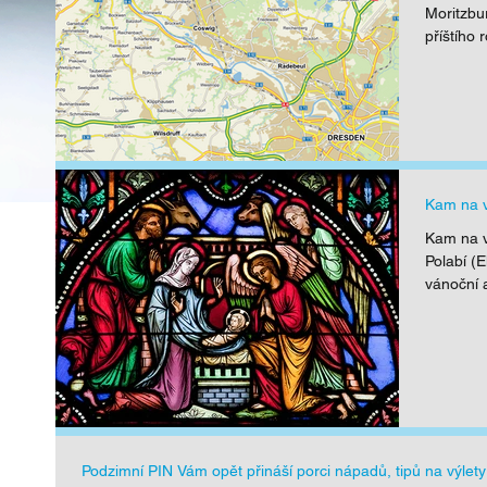
Moritzbu
příštího 
ískali jsme pro Vás
Parrrrádní doubický
PI
oménu CESKE-
Velikonoční pochod s
čt
SVYCARSKO.CZ
C.K. dechovou
St
kapelou
D
Kam na v
Kam na v
Polabí (
vánoční a
Podzimní PIN Vám opět přináší porci nápadů, tipů na výlety 