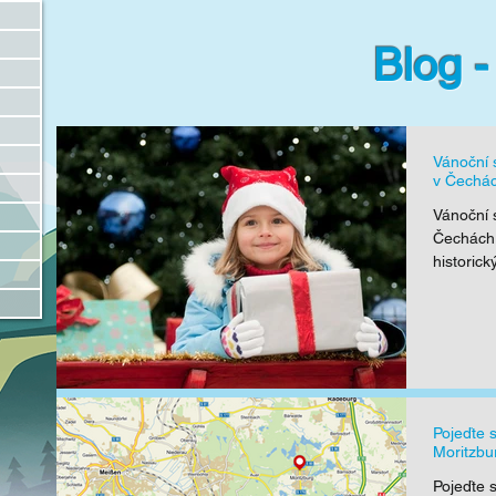
Blog -
Vánoční 
v Čechá
Vánoční 
Čechách 
historick
Pojeďte 
Moritzbu
Pojeďte 