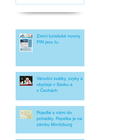
Doporučujeme přečíst
Zimní turistické noviny
PIN jsou tu.
Vánoční svátky, zvyky a
obyčeje v Sasku a
v Čechách
Pojeďte s námi do
pohádky. Popelka je na
zámku Moritzburg