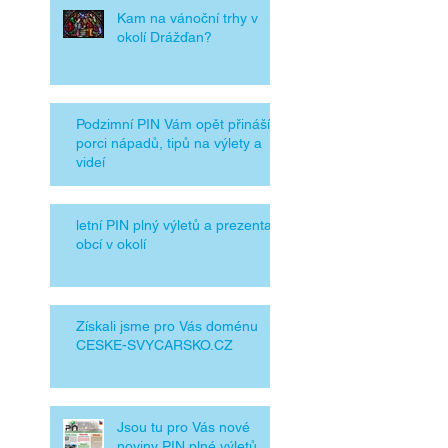
Kam na vánoční trhy v
okolí Drážďan?
Podzimní PIN Vám opět přináší
porci nápadů, tipů na výlety a
videí
letní PIN plný výletů a prezentací
obcí v okolí
Získali jsme pro Vás doménu
CESKE-SVYCARSKO.CZ
Jsou tu pro Vás nové
noviny PIN plné výletů