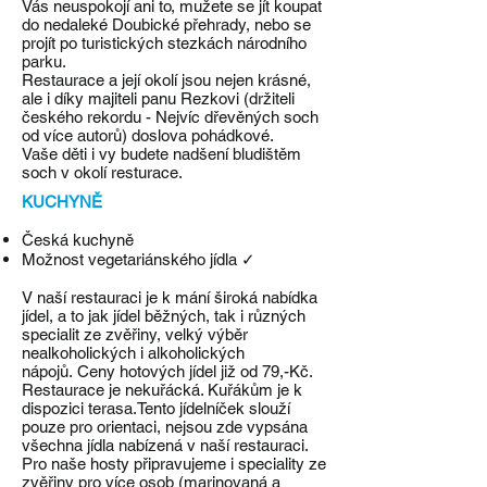
Vás neuspokojí ani to, mužete se jít koupat
do nedaleké Doubické přehrady, nebo se
projít po turistických stezkách národního
parku.
Restaurace a její okolí jsou nejen krásné,
ale i díky majiteli panu Rezkovi (držiteli
českého rekordu - Nejvíc dřevěných soch
od více autorů) doslova pohádkové.
Vaše děti i vy budete nadšení bludištěm
soch v okolí resturace.
KUCHYNĚ
Česká kuchyně
Možnost vegetariánského jídla ✓
V naší restauraci je k mání široká nabídka
jídel, a to jak jídel běžných, tak i různých
specialit ze zvěřiny, velký výběr
nealkoholických i alkoholických
nápojů. Ceny hotových jídel již od 79,-Kč.
Restaurace je nekuřácká. Kuřákům je k
dispozici terasa.Tento jídelníček slouží
pouze pro orientaci, nejsou zde vypsána
všechna jídla nabízená v naší restauraci.
Pro naše hosty připravujeme i speciality ze
zvěřiny pro více osob (marinovaná a