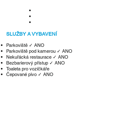
anglicky ✓ano
rusky ✓ano
španělsky
SLUŽBY A VYBAVENÍ
Parkoviště ✓ ANO
Parkoviště pod kamerou ✓ ANO
Nekuřácká restaurace ✓ ANO
Bezbarierový přístup ✓ ANO
Toaleta pro vozíčkáře
Čepované pivo ✓ ANO
Možnost vegetariánského jídla ✓ ANO
taneční parket ✓ ANO
Ubytování v objektu ✓ ANO
Platba kartou
WIFI ✓ ANO
WIFI Zdarma ✓ ANO
JAK SE K NÁM DOSTANETE:
DALŠÍ VYBAVENÍ