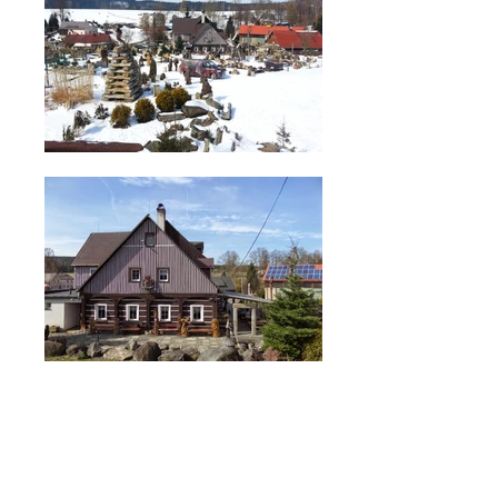
mapa
služby
komentáře