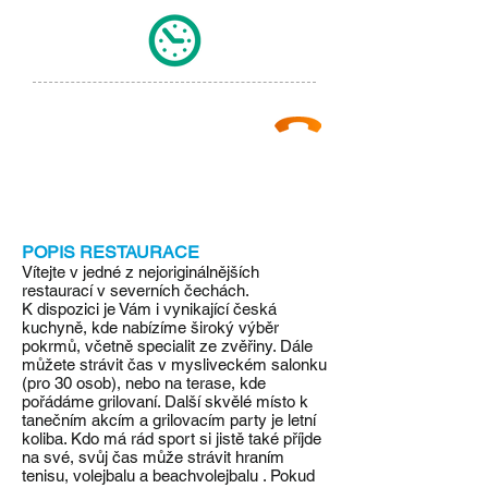
KONTAKT:
recepce:
+420 481 381 432
info@starahospoda.cz
.
POPIS RESTAURACE
Vítejte v jedné z nejoriginálnějších
restaurací v severních čechách.
K dispozici je Vám i vynikající česká
kuchyně, kde nabízíme široký výběr
pokrmů, včetně specialit ze zvěřiny. Dále
můžete strávit čas v mysliveckém salonku
(pro 30 osob), nebo na terase, kde
pořádáme grilovaní. Další skvělé místo k
tanečním akcím a grilovacím party je letní
koliba. Kdo má rád sport si jistě také příjde
na své, svůj čas může strávit hraním
tenisu, volejbalu a beachvolejbalu . Pokud