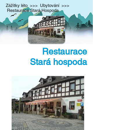
Zážitky léto
>>>
Ubytování
>>>
Restaurace Stará Hospoda
Restaurace
Stará
hospoda