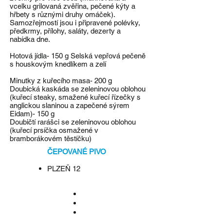
vcelku grilovaná zvěřina, pečené kýty a
hřbety s různými druhy omáček).
Samozřejmostí jsou i připravené polévky,
předkrmy, přílohy, saláty, dezerty a
nabídka dne.
Hotová jídla- 150 g Selská vepřová pečeně
s houskovým knedlíkem a zelí
Minutky z kuřecího masa- 200 g
Doubická kaskáda se zeleninovou oblohou
(kuřecí steaky, smažené kuřecí řízečky s
anglickou slaninou a zapečené sýrem
Eidam)- 150 g
Doubičtí rarášci se zeleninovou oblohou
(kuřecí prsíčka osmažené v
bramborákovém těstíčku)
ČEPOVANÉ PIVO
PLZEŇ 12
česky ✓ano
HOVOŘÍME
:
polsky ✓ano
německy ✓ano